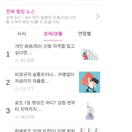
전체 랭킹 뉴스
>
오후 6시 ~ 8시 까지 집계한 조회수입니다.
총 누적수와는 다를 수 있습니다.
시사
경제/생활
연령별
개인 회생/파산 신청 자격을 알고
1
싶다면...
63,508
비정규직 숨통트이나.. 차별없이
2
저금리의 대출을...
53,177
로또 1등 명당은 어디? 당첨 번부
3
터 지역까지...
40,678
한국로또 30억 터진다! 이번 회차