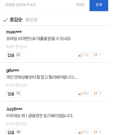
댓글을 입력해 주세요
0/300
등록
호감순
최신순
muas***
모바일 비대면으로 대출을 받을 수 있네요
5시간 전 | 신고
22
762
7
girls***
개인 연체상황부터 잘 알고 찔러봐야합니다...
5시간 전 | 신고
72
989
3
Jucy8***
아무래도 제 1 금융권은 포기해야겠습니다.
5시간 전 | 신고
36
842
2