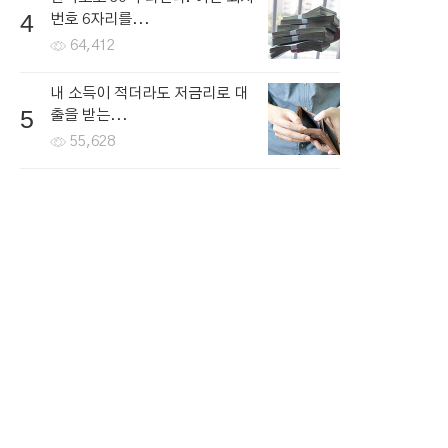
4
번호 6자리를...
64,412
내 소득이 적더라도 저금리로 대
5
출을 받는...
55,628