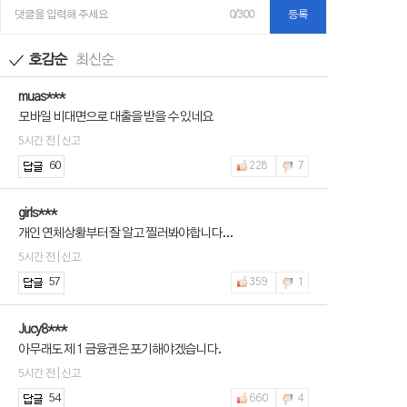
댓글을 입력해 주세요
0/300
등록
호감순
최신순
muas***
모바일 비대면으로 대출을 받을 수 있네요
5시간 전 | 신고
60
228
7
girls***
개인 연체상황부터 잘 알고 찔러봐야합니다...
5시간 전 | 신고
57
359
1
Jucy8***
아무래도 제 1 금융권은 포기해야겠습니다.
5시간 전 | 신고
54
660
4