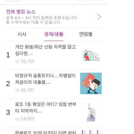
전체 랭킹 뉴스
>
오후 6시 ~ 8시 까지 집계한 조회수입니다.
총 누적수와는 다를 수 있습니다.
시사
경제/생활
연령별
개인 회생/파산 신청 자격을 알고
1
싶다면...
56,155
비정규직 숨통트이나.. 차별없이
2
저금리의 대출을...
63,181
로또 1등 명당은 어디? 당첨 번부
3
터 지역까지...
54,603
한국로또 30억 터진다! 이번 회차