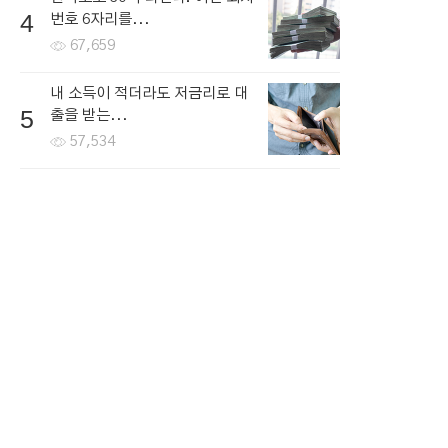
4
번호 6자리를...
67,659
내 소득이 적더라도 저금리로 대
5
출을 받는...
57,534